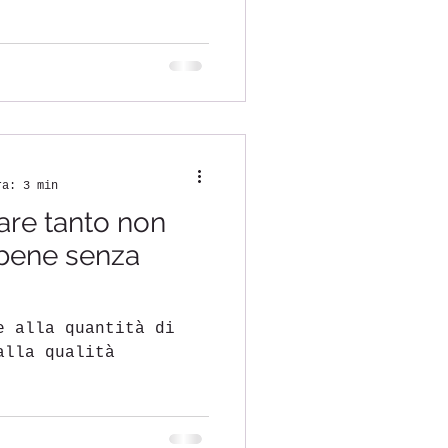
 un sistema vivente.
sere costante, non
ra: 3 min
re tanto non
 bene senza
e alla quantità di
alla qualità