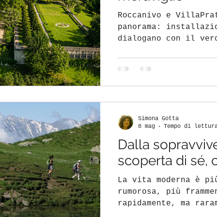
Roccanivo e VillaPra
panorama: installazi
dialogano con il ver
struttura eventi aff
del Monferrato, crea
fantasia, natura e c
incontrano.
Simona Gotta
8 mag
Tempo di lettur
Dalla sopravviv
scoperta di sé, c
La vita moderna è pi
rumorosa, più framme
rapidamente, ma rara
corpo. Il trekking ristabilisce