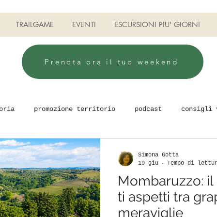
TRAILGAME
EVENTI
ESCURSIONI PIU' GIORNI
Prenota ora il tuo weekend
oria
promozione territorio
podcast
consigli 
uilding
Camminare e stare bene
TRAILGAME
Simona Gotta
19 giu
Tempo di lettu
Mombaruzzo: il
ti aspetti tra gr
meraviglie