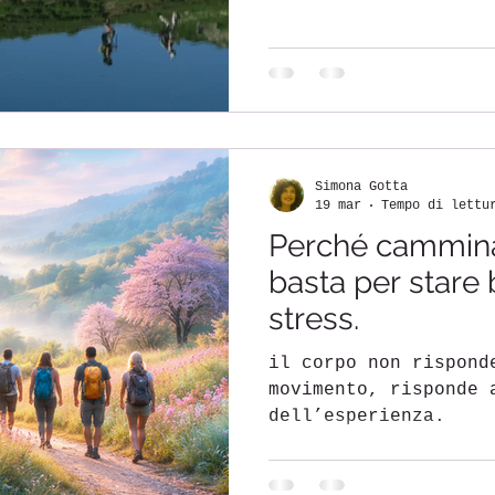
proporzioni. Ci ricorda che il paesaggio
non è uno sfondo, ma
Che lo sforzo può es
affrettato.
Simona Gotta
19 mar
Tempo di lettu
Perché cammina
basta per stare
stress.
il corpo non rispond
movimento, risponde 
dell’esperienza.