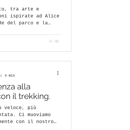
to, tra arte e
oni ispirate ad Alice
de del parco e la
acciata sulle colline
ndo un luogo dove
onvivialità si
a: 4 min
enza alla
on il trekking.
ù veloce, più
ntata. Ci muoviamo
mente con il nostro