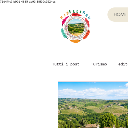
71d4f4c7-b901-4885-ab93-38f99c6524cc
HOME
Tutti i post
Turismo
edit
Evento Monfreedom
Team B