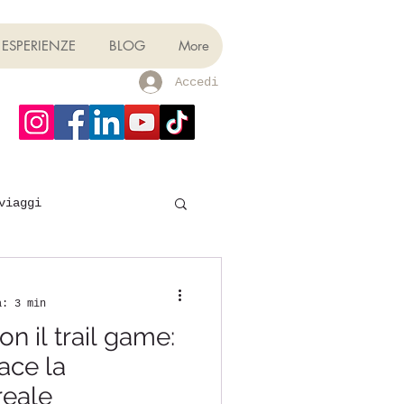
ESPERIENZE
BLOG
More
Accedi
viaggi
a: 3 min
n il trail game:
ace la
reale