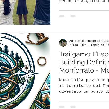
secondaria.Qualcosa 
Qualcosa di opzional
“aggiungere” quando 
già stato fatto. Que
aziende di oggi oper
caratterizzati da la
sovraccarico digital
Adelio Debenedetti Guid
frammentata e cambia
7 mag 2024
Tempo di l
team collaborano tra
Trailgame: L’Es
si incontrano rarame
spesso interagiscono
Building Definit
Monferrato - 
Nato dalla passione 
il territorio del Mo
diventato un punto d
team...