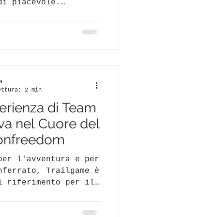
di piacevole.
e. Qualcosa da
il vero lavoro era
ll’epoca è finita. Le
ano in ambienti
voro ibrido,
e, comunicazione
a
mento continuo. I
ettura: 2 min
 fusi orari diversi,
perienza di Team
nte di persona e
 più
iva nel Cuore del
Monfreedom
per l'avventura e per
nferrato, Trailgame è
i riferimento per il