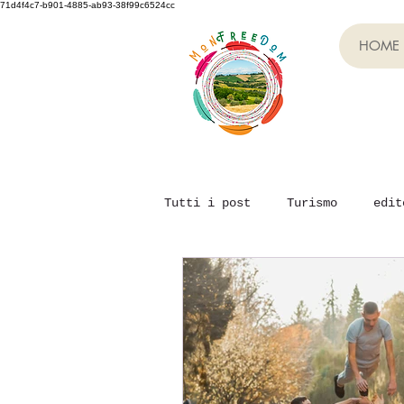
71d4f4c7-b901-4885-ab93-38f99c6524cc
HOME
Tutti i post
Turismo
edit
Evento Monfreedom
Team B