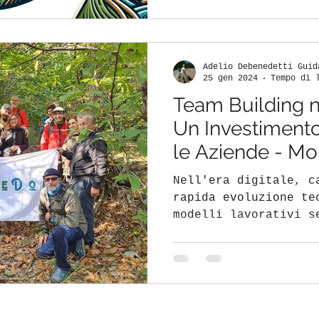
Adelio Debenedetti Guid
25 gen 2024
Tempo di 
Team Building n
Un Investimento
le Aziende - M
Nell'era digitale, c
rapida evoluzione te
modelli lavorativi s
come il multitasking