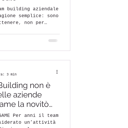
am building aziendale
agione semplice: sono
ttenere, non per
vità rompighiaccio
 sorriso. Un
può creare un senso
 Ma quando le persone
ia, spesso nulla è
 team building
a il
ra: 3 min
a il funzionamento.
Building non è
GAME La differenza
ng trai
elle aziende
ame la novitò
siderato un’attività