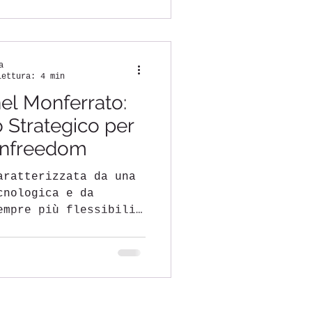
a
lettura: 4 min
el Monferrato:
 Strategico per
onfreedom
aratterizzata da una
cnologica e da
empre più flessibili
...