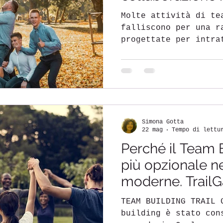
Molte attività di te
falliscono per una r
progettate per intra
trasformare. Un’atti
può generare qualche
esercizio di gruppo 
temporaneo di unità.
tornano alla scrivan
cambiato davvero. Un
Simona Gotta
efficace non riguard
22 mag
Tempo di lettu
divertimento.Riguard
Perché il Team 
TEAM BUILDING TRAIL 
tra atti Team buildi
più opzionale n
moderne. TrailG
dell'anno.
TEAM BUILDING TRAIL GAME Per anni il team
building è stato con