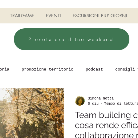
TRAILGAME
EVENTI
ESCURSIONI PIU' GIORNI
Prenota ora il tuo weekend
oria
promozione territorio
podcast
consigli 
uilding
Camminare e stare bene
TRAILGAME
Simona Gotta
5 giu
Tempo di lettur
Team building co
cosa rende effic
collaborazione 