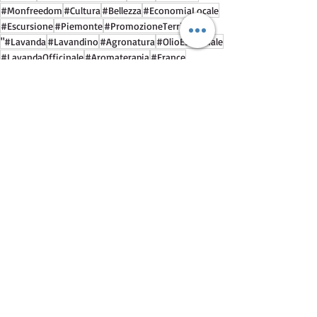
#Monfreedom
#Cultura
#Bellezza
#EconomiaLocale
#Escursione
#Piemonte
#PromozioneTerritoriale
"#Lavanda
#Lavandino
#Agronatura
#OlioEssenziale
#LavandaOfficinale
#Aromaterapia
#France
#Provenza
#Cosmetica
#Patrimonio
#RisorseLocali
#Amadori
#IdentitàLocale
#Picnic
#Quargnento
#Storia"
#Viaggio
#DestinazioneTuristica
#SaleSanGiovanni
Mostra tutti
Post recenti