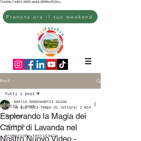
71d4f4c7-b901-4885-ab93-38f99c6524cc
Prenota ora il tuo weekend
Post
Tutti i post
Adelio Debenedetti Guida
Tutti i post
18 giu 2023
Tempo di lettura: 2 min
Esplorando la Magia dei
Turismo
Campi di Lavanda nel
editoria
promozione territorio
Nostro Nuovo Video -