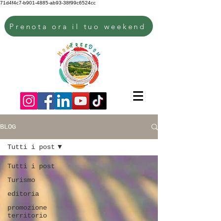
71d4f4c7-b901-4885-ab93-38f99c6524cc
Prenota ora il tuo weekend
BLOG
Tutti i post
Tutti i post
Turismo
editoria
promozione
territorio