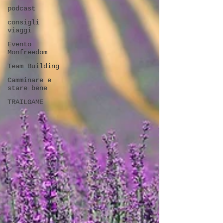
podcast
consigli
viaggi
Evento
Monfreedom
Team Building
Camminare e
stare bene
TRAILGAME