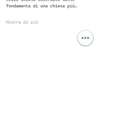
fondamenta di una chiesa più…
Mostra di più
Condividi questo evento
Piazza Mentana n. 5
15121 Alessandria
Tel.
347 7568251