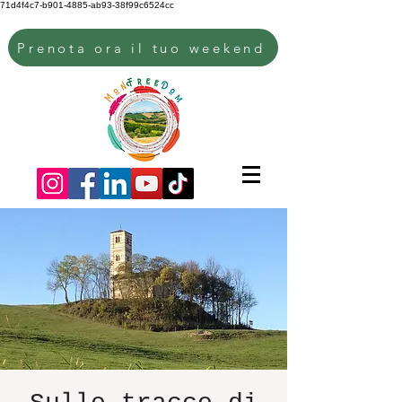
71d4f4c7-b901-4885-ab93-38f99c6524cc
Prenota ora il tuo weekend