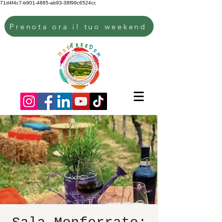
71d4f4c7-b901-4885-ab93-38f99c6524cc
Prenota ora il tuo weekend