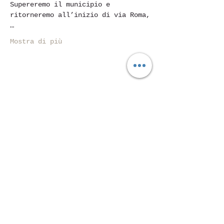
Supereremo il municipio e 
ritorneremo all’inizio di via Roma,
…
Mostra di più
Condividi questo evento
Piazza Mentana n. 5
15121 Alessandria
Tel.
347 7568251