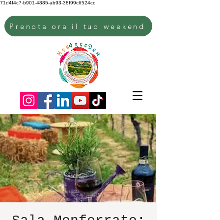
71d4f4c7-b901-4885-ab93-38f99c6524cc
Prenota ora il tuo weekend