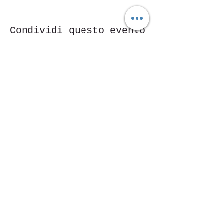
Condividi questo evento
Piazza Mentana n. 5
15121 Alessandria
Tel.
347 7568251
© 2018 by SportInProgress Srls
P. Iva
09606040963
Proudly created with
Wix.com