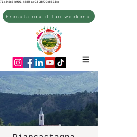
71d4f4c7-b901-4885-ab93-38f99c6524cc
Prenota ora il tuo weekend