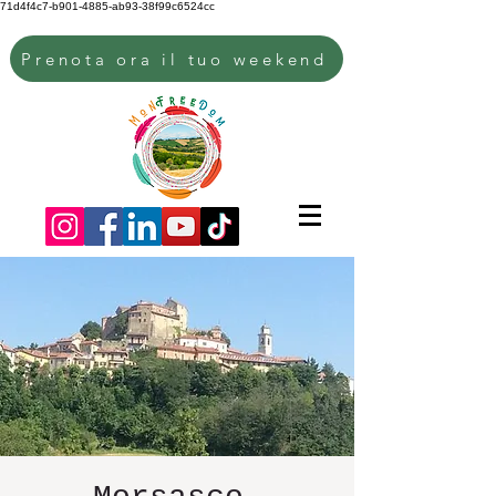
71d4f4c7-b901-4885-ab93-38f99c6524cc
Prenota ora il tuo weekend