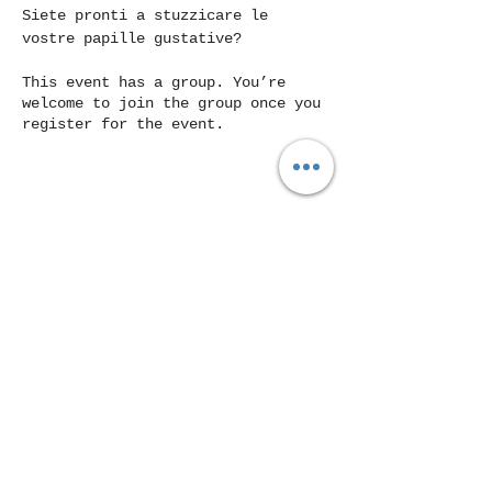
Siete pronti a stuzzicare le 
vostre papille gustative?
This event has a group. You’re
welcome to join the group once you
register for the event.
Condividi questo evento
Piazza Mentana n. 5
15121 Alessandria
Tel.
347 7568251