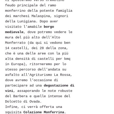
Ci sposteremo verso Cremolino 
feudo principale del ramo 
monferrino della potente famiglia 
dei marchesi Malaspina, signori 
della Lunigiana. Dopo aver 
visitato l’amabile
 borgo 
medievale
, dove potremo vedere le 
mura del più alto dell’Alto 
Monferrato (da qui si vedono ben 
14 castelli, dei 28 della zona, 
che è una delle aree con la più 
alta densità di castelli per kmq 
in Europa), ritorneremo per lo 
stesso percorso dell'andata su 
asfalto all'Agriturismo La Rossa, 
dove avremo l’occasione di 
partecipare ad una
 degustazione di 
vini
, assaporando le note robuste 
del Barbera e quelle intense del 
Dolcetto di Ovada.
Infine, ci verrà offerta una 
squisita 
Colazione Monferrina
. 