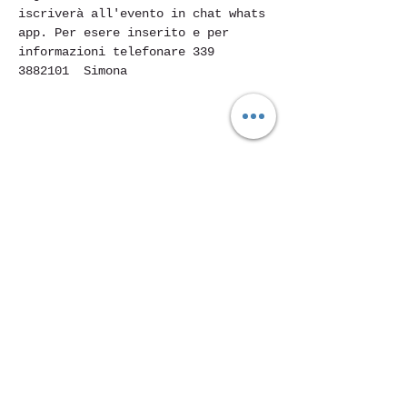
iscriverà all'evento in chat whats 
app. Per esere inserito e per 
informazioni telefonare 339 
3882101  Simona
Condividi questo evento
Piazza Mentana n. 5
15121 Alessandria
Tel.
347 7568251