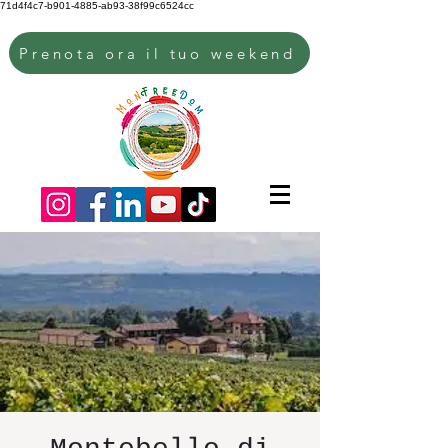
71d4f4c7-b901-4885-ab93-38f99c6524cc
Prenota ora il tuo weekend