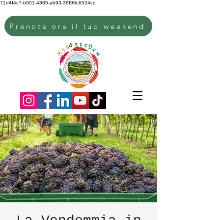
71d4f4c7-b901-4885-ab93-38f99c6524cc
Prenota ora il tuo weekend