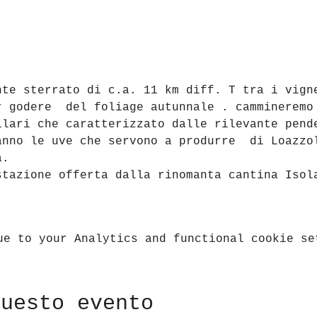
nte sterrato di c.a. 11 km diff. T tra i vign
r godere  del foliage autunnale . cammineremo
ilari che caratterizzato dalle rilevante pend
anno le uve che servono a produrre  di Loazzo
a.
stazione offerta dalla rinomanta cantina Isol
ue to your Analytics and functional cookie se
questo evento