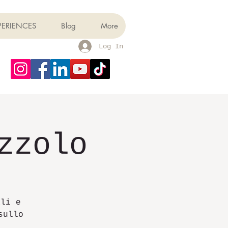
PERIENCES
Blog
More
Log In
zzolo
ali e
sullo