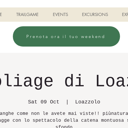
E
TRAILGAME
EVENTS
EXCURSIONS
EX
Prenota ora il tuo weekend
oliage di Loa
Sat 09 Oct
  |  
Loazzolo
anghe come non le avete mai viste!! piùnatur
agge con lo spettacolo della catena montuosa 
sfondo