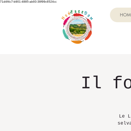
71d4f4c7-b901-4885-ab93-38f99c6524cc
HOM
Il f
Le L
selv