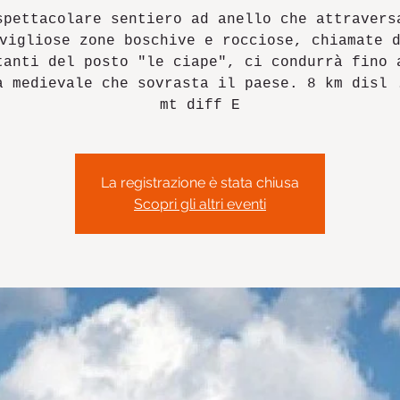
spettacolare sentiero ad anello che attravers
vigliose zone boschive e rocciose, chiamate 
tanti del posto "le ciape", ci condurrà fino 
a medievale che sovrasta il paese. 8 km disl 
mt diff E
La registrazione è stata chiusa
Scopri gli altri eventi