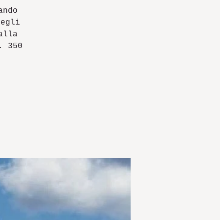
ando
degli
alla
. 350