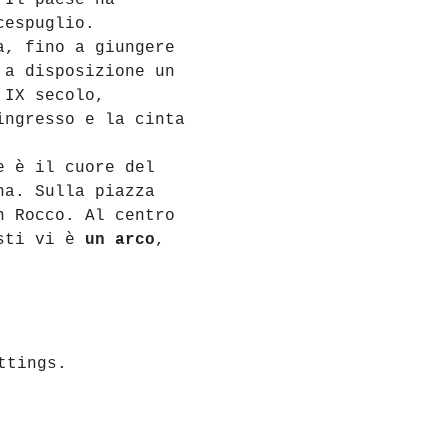
 Il paese ha 
cespuglio.
a, fino a giungere 
 a disposizione un 
 IX secolo, 
ingresso e la cinta 
e è il cuore del 
na. Sulla piazza 
n Rocco. Al centro 
sti vi è 
un arco
, 
ttings.