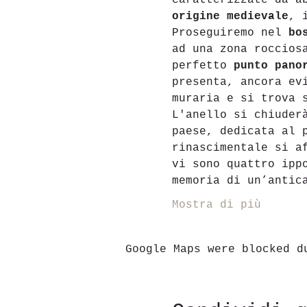
caratterizzate da a
origine medievale
, 
Proseguiremo nel 
bo
ad una zona roccios
perfetto 
punto pano
presenta, ancora ev
muraria e si trova 
L'anello si chiuder
paese, dedicata al 
rinascimentale si a
vi sono quattro ipp
memoria di un’antic
Mostra di più
Google Maps were blocked d