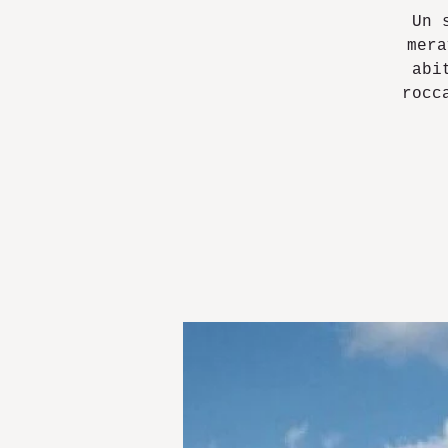
Un 
mera
abi
rocc