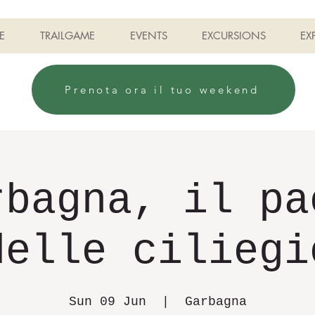
E
TRAILGAME
EVENTS
EXCURSIONS
EX
Prenota ora il tuo weekend
rbagna, il pa
delle ciliegi
Sun 09 Jun
  |  
Garbagna