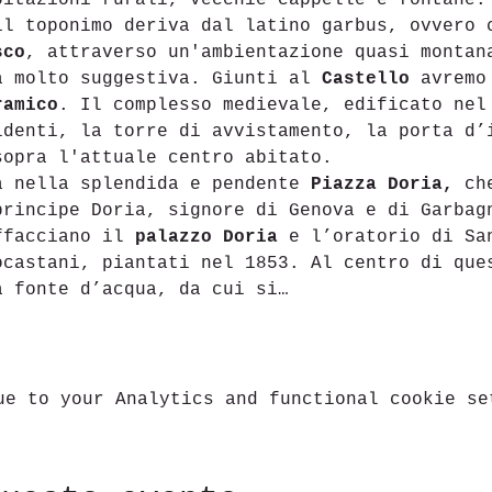
bitazioni rurali, vecchie cappelle e fontane.
il toponimo deriva dal latino garbus, ovvero 
sco
, attraverso un'ambientazione quasi montan
a molto suggestiva. Giunti al 
Castello
 avremo
ramico
. Il complesso medievale, edificato nel
identi, la torre di avvistamento, la porta d’
sopra l'attuale centro abitato.
à nella splendida e pendente 
Piazza Doria,
 ch
principe Doria, signore di Genova e di Garbag
ffacciano il 
palazzo Doria 
e l’oratorio di Sa
ocastani, piantati nel 1853. Al centro di que
a fonte d’acqua, da cui si…
ue to your Analytics and functional cookie se