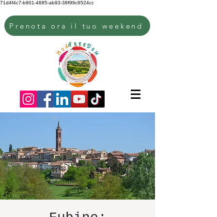
71d4f4c7-b901-4885-ab93-38f99c6524cc
Prenota ora il tuo weekend