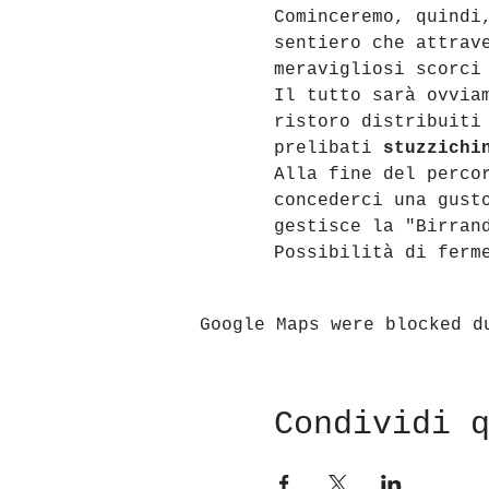
Cominceremo, quindi
sentiero che attrav
meravigliosi scorci
Il tutto sarà ovvia
ristoro distribuiti
prelibati
 stuzzichi
Alla fine del perco
concederci una gust
gestisce la "Birran
Possibilità di ferm
Google Maps were blocked d
Condividi 