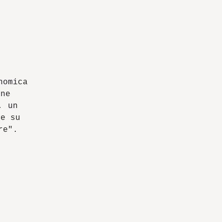
nomica
one
, un
ge su
re".