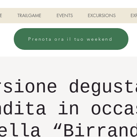
E
TRAILGAME
EVENTS
EXCURSIONS
EX
Prenota ora il tuo weekend
rsione degust
ndita in occa
ella “Birran