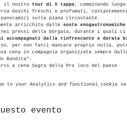
, il nostro
 tour di 5 tappe
, camminando lungo
ersa boschi freschi e profumati, costantement
 panoramici sulla piana circostante.
mente arricchito dalle
 soste enogastronomiche
 nei pressi della borgata, durante i quali ci
ni accompagnati dalla rinfrescante e dorata b
rso, per non farci mancare proprio nulla, pot
osa cena in compagnia organizzata sempre dall
do Bandita".
ersi a cena Sagra della Pro loco del paese 
ue to your Analytics and functional cookie se
questo evento