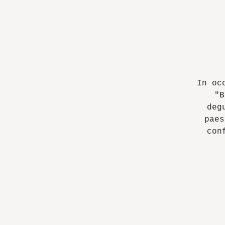
In oc
"B
deg
paes
con