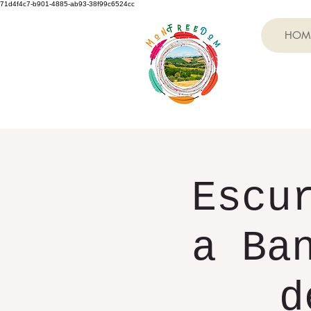
71d4f4c7-b901-4885-ab93-38f99c6524cc
HOM
Escu
a Ba
d