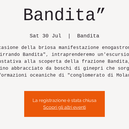
Bandita”
Sat 30 Jul
  |  
Bandita
casione della briosa manifestazione enogastro
irrando Bandita", intraprenderemo un'escursi
ustativa alla scoperta della frazione Bandita
ino abbracciato da boschi di ginepri che sor
formazioni oceaniche di "conglomerato di Mola
La registrazione è stata chiusa
Scopri gli altri eventi