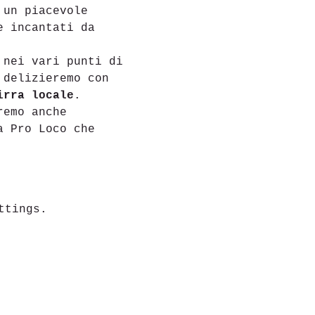
 un piacevole 
e incantati da 
 
nei vari punti di 
 delizieremo con 
irra locale
.
remo anche 
a Pro Loco che 
ttings.