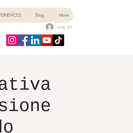
PERIENCES
Blog
More
Log In
ativa
sione
do