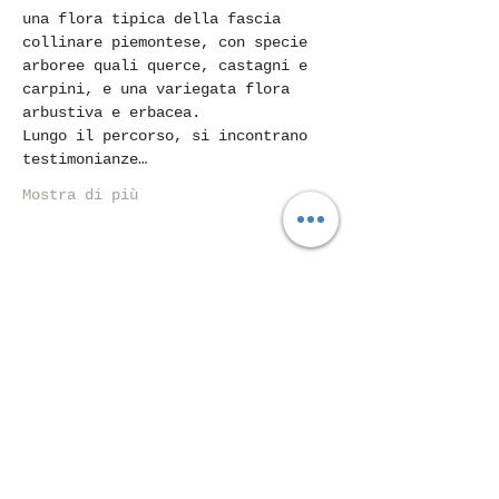
una flora tipica della fascia 
collinare piemontese, con specie 
arboree quali querce, castagni e 
carpini, e una variegata flora 
arbustiva e erbacea.
Lungo il percorso, si incontrano 
testimonianze…
Mostra di più
Condividi questo evento
Piazza Mentana n. 5
15121 Alessandria