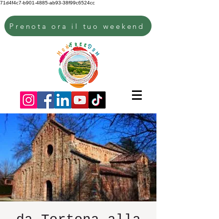
71d4f4c7-b901-4885-ab93-38f99c6524cc
Prenota ora il tuo weekend