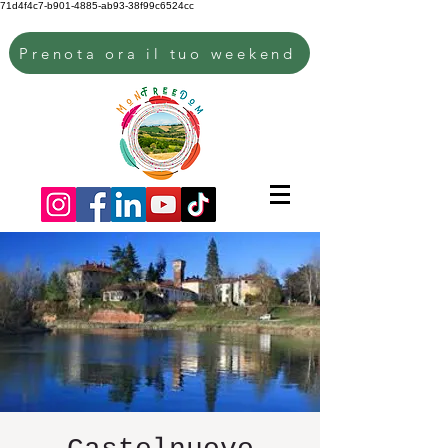
71d4f4c7-b901-4885-ab93-38f99c6524cc
Prenota ora il tuo weekend