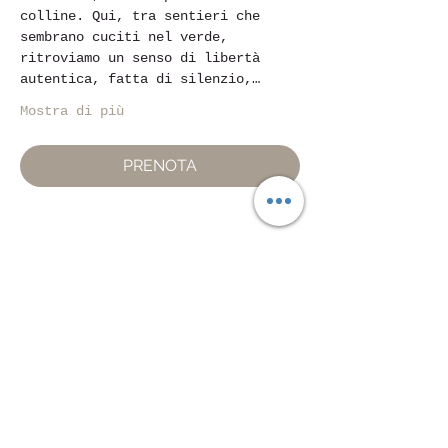
colline. Qui, tra sentieri che 
sembrano cuciti nel verde, 
ritroviamo un senso di libertà 
autentica, fatta di silenzio,…
Mostra di più
PRENOTA
Condividi questo evento
Piazza Mentana n. 5
15121 Alessandria