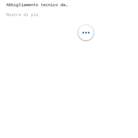
Abbigliamento tecnico da…
Mostra di più
Condividi questo evento
Piazza Mentana n. 5
15121 Alessandria
Tel.
347 7568251
© 2018 by SportInProgress Srls