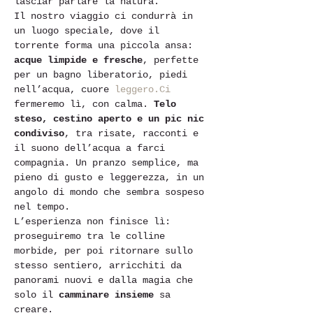
lasciar parlare la natura.
Il nostro viaggio ci condurrà in 
un luogo speciale, dove il 
torrente forma una piccola ansa: 
acque limpide e fresche
, perfette 
per un bagno liberatorio, piedi 
nell’acqua, cuore 
leggero.Ci
fermeremo lì, con calma. 
Telo 
steso, cestino aperto e un pic nic 
condiviso
, tra risate, racconti e 
il suono dell’acqua a farci 
compagnia. Un pranzo semplice, ma 
pieno di gusto e leggerezza, in un 
angolo di mondo che sembra sospeso 
nel tempo.
L’esperienza non finisce lì: 
proseguiremo tra le colline 
morbide, per poi ritornare sullo 
stesso sentiero, arricchiti da 
panorami nuovi e dalla magia che 
solo il 
camminare insieme
 sa 
creare.