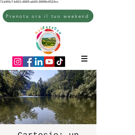
71d4f4c7-b901-4885-ab93-38f99c6524cc
Prenota ora il tuo weekend