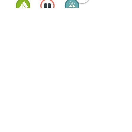
© 2018 by SportInProgress Srls
P. Iva
09606040963
Proudly created with
Wix.com
Sottoscrivi