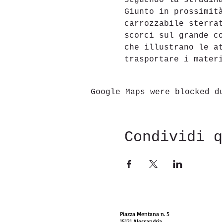
seguendo la stradina
Giunto in prossimit
carrozzabile sterra
scorci sul grande c
che illustrano le a
trasportare i mater
Google Maps were blocked d
Condividi 
Piazza Mentana n. 5
15121 Alessandria