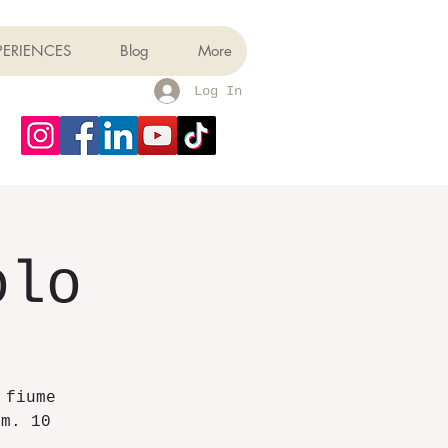
PERIENCES
Blog
More
Log In
olo
 fiume
km. 10