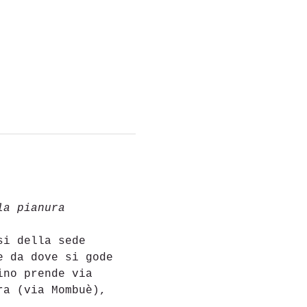
la pianura 
si della sede 
e da dove si gode 
ino prende via 
ra (via Mombuè), 