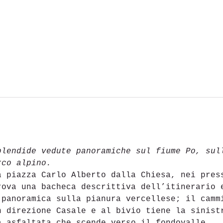
plendide vedute panoramiche sul fiume Po, sul
rco alpino.
a piazza Carlo Alberto dalla Chiesa, nei pres
rova una bacheca descrittiva dell’itinerario 
 panoramica sulla pianura vercellese; il camm
n direzione Casale e al bivio tiene la sinist