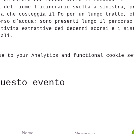
 asfaltata che scende verso il fondovalle.

à del fiume l’itinerario svolta a sinistra, p
ta che costeggia il Po per un lungo tratto, o
orso d’acqua; sono presenti lungo il percorso
ttività estrattive dei decenni scorsi e i sis
iali.
ue to your Analytics and functional cookie se
questo evento