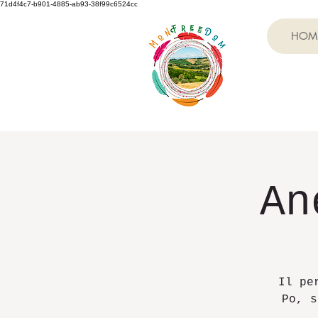
71d4f4c7-b901-4885-ab93-38f99c6524cc
HOM
An
Il pe
Po, s