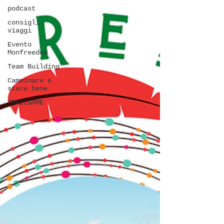
podcast
consigli
viaggi
Evento
Monfreedom
Team Building
Camminare e
stare bene
TRAILGAME