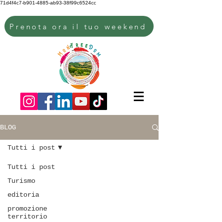
71d4f4c7-b901-4885-ab93-38f99c6524cc
Prenota ora il tuo weekend
BLOG
Tutti i post
Tutti i post
Turismo
editoria
promozione
territorio