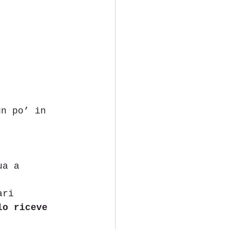
un po’ in 
ua a 
ari
lo riceve 