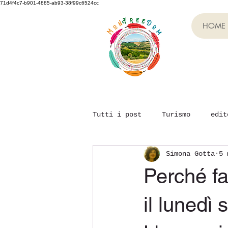
71d4f4c7-b901-4885-ab93-38f99c6524cc
HOME
Tutti i post
Turismo
edit
Simona Gotta
5 
Evento Monfreedom
Team B
Perché fa
il lunedì