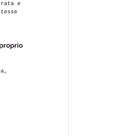
arata e 
stesse 
proprio 
ca, 