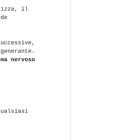
rizza, il 
ede 
successive, 
igenerante.
ema nervoso 
qualsiasi 