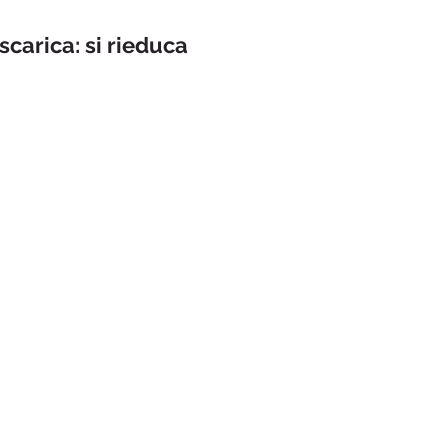
scarica: si rieduca 
escursione in monferrat