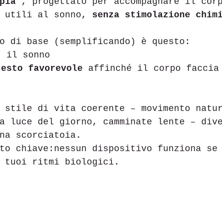
pia
 , progettato per accompagnare il cor
 utili al sonno, 
senza stimolazione chim
o di base (semplificando) è questo:
” il sonno
testo favorevole
 affinché il corpo faccia
 stile di vita coerente – movimento natu
a luce del giorno, camminate lente – div
na scorciatoia.
to chiave:nessun dispositivo funziona se
 tuoi ritmi biologici.