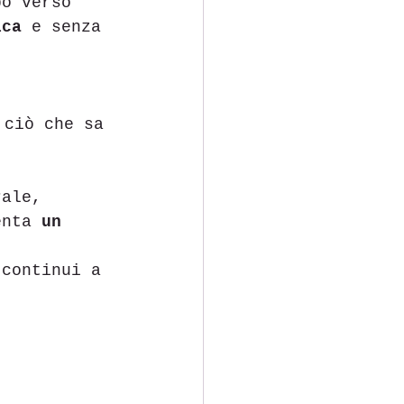
po verso 
ica
 e senza 
 ciò che sa 
rale, 
enta 
un 
 continui a 