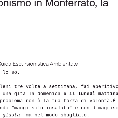
onismo in Monferrato, la
e
le su 5.
onferrato
Guida Escursionistica Ambientale
 lo so.
leni tre volte a settimana, fai aperitiv
 una gita la domenica…
e il lunedì mattin
problema non è la tua forza di volontà.È
ndo “mangi solo insalata” e non dimagris
 giusta
, ma nel modo sbagliato.