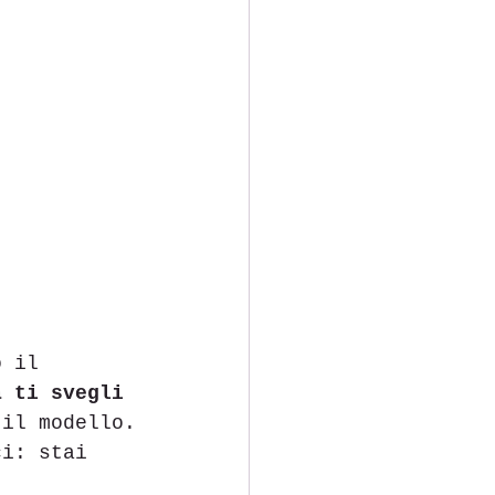
o il 
a ti svegli 
 il modello.
ci: stai 