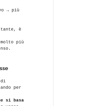
vo → più 
stante, è 
.
 molto più 
enso.
esse
 di 
rando per 
he si basa 