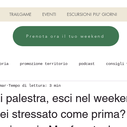
TRAILGAME
EVENTI
ESCURSIONI PIU' GIORNI
Prenota ora il tuo weekend
oria
promozione territorio
podcast
consigli 
mar
Tempo di lettura: 3 min
uilding
Camminare e stare bene
TRAILGAME
i palestra, esci nel wee
 sei stressato come prima?