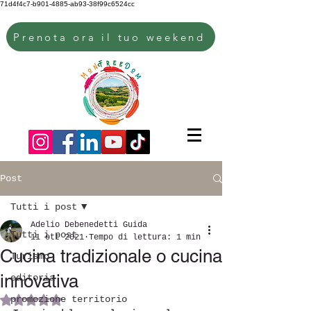
71d4f4c7-b901-4885-ab93-38f99c6524cc
Prenota ora il tuo weekend
Post
Tutti i post
Adelio Debenedetti Guida
Tutti i post
11 ott 2021
Tempo di lettura: 1 min
Cucina tradizionale o cucina
Turismo
innovativa
editoria
promozione territorio
Valutazione NaN stelle su 5.