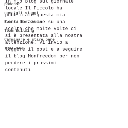
In mio blog sul giornale 
podcast
locale Il Piccolo ha 
consigli viaggi
pubblicato questa mia 
Evento Monfreedom
considerazione su una 
scelta che molte volte ci 
Team Building
si è presentata alla nostra 
Camminare e stare bene
attenzione. Vi invio a 
TRAILGAME
leggere il post e a seguire 
il blog Monfreedom per non 
perdere i prossimi 
contenuti 