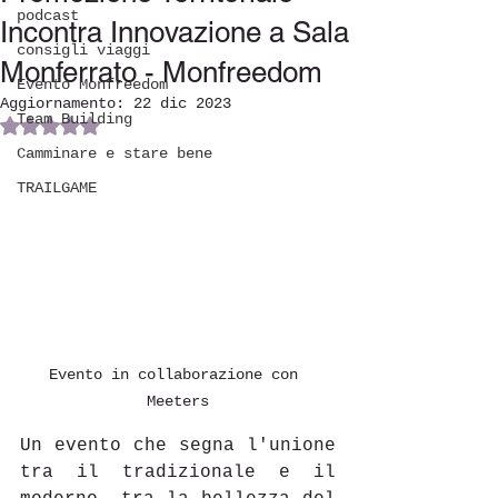
podcast
Incontra Innovazione a Sala
consigli viaggi
Monferrato - Monfreedom
Evento Monfreedom
Aggiornamento:
22 dic 2023
Team Building
Valutazione NaN stelle su 5.
Camminare e stare bene
TRAILGAME
Evento in collaborazione con 
Meeters
Un evento che segna l'unione 
tra il tradizionale e il 