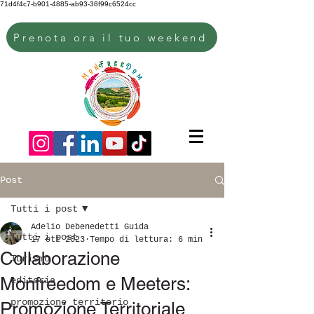
71d4f4c7-b901-4885-ab93-38f99c6524cc
Prenota ora il tuo weekend
Post
Tutti i post
Adelio Debenedetti Guida
Tutti i post
17 ott 2023
Tempo di lettura: 6 min
Collaborazione
Turismo
Monfreedom e Meeters:
editoria
promozione territorio
Promozione Territoriale