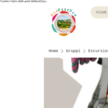
71d4f4c7-b901-4885-ab93-38f99c6524cc
HOME
Home
Gruppi
Escursio