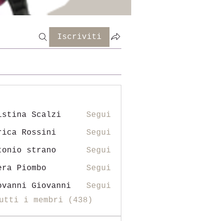
Iscriviti
istina Scalzi
Segui
rica Rossini
Segui
tonio strano
Segui
era Piombo
Segui
ovanni Giovanni
Segui
utti i membri (438)