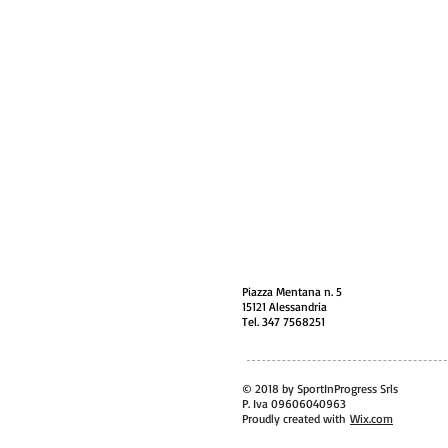
Piazza Mentana n. 5
15121 Alessandria
Tel. 347 7568251
© 2018 by SportInProgress Srls
P. Iva 09606040963
Proudly created with
Wix.com