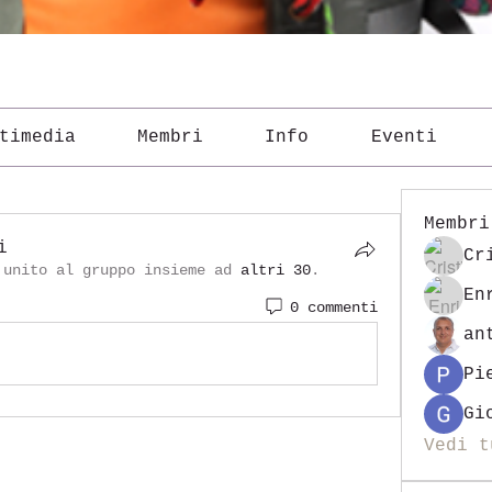
timedia
Membri
Info
Eventi
Membri
i
Cr
 unito al gruppo insieme ad
altri 30
.
En
0 commenti
an
Pi
Gi
Vedi t