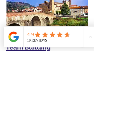
Team Building
Campi esperienziali
per aziende
Partecipare non basta. Un team cambia
quando deve decidere. Le nostre
esperienze di team building outdoor