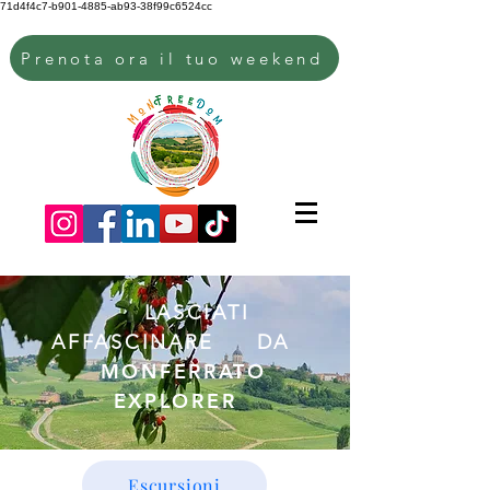
71d4f4c7-b901-4885-ab93-38f99c6524cc
Prenota ora il tuo weekend
LASCIATI
AFFASCINARE
DA
MONFERRATO
EXPLORER
Escursioni