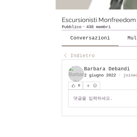
Escursionisti Monfreedom
Pubblico
·
438 membri
Conversazioni
Mul
Indietro
Barbara Debandi
2 giugno 2022
·
joine
0
댓글을 입력하세요.