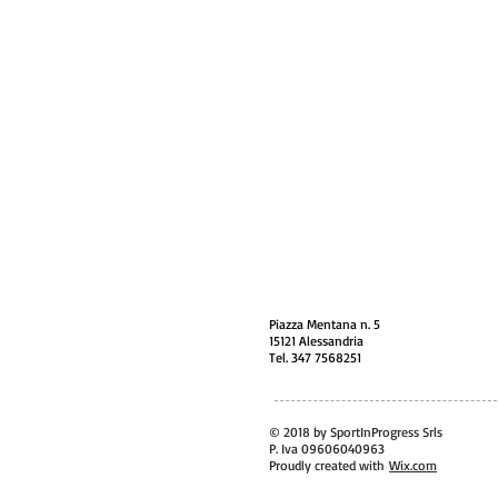
Piazza Mentana n. 5
15121 Alessandria
Tel. 347 7568251
© 2018 by SportInProgress Srls
P. Iva 09606040963
Proudly created with
Wix.com