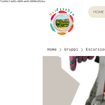
71d4f4c7-b901-4885-ab93-38f99c6524cc
HOME
Home
Gruppi
Escursio