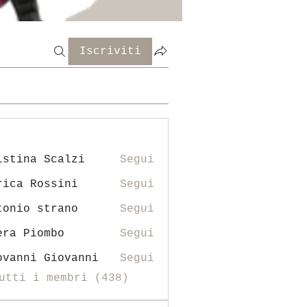
Iscriviti
istina Scalzi
Segui
rica Rossini
Segui
tonio strano
Segui
era Piombo
Segui
ovanni Giovanni
Segui
utti i membri (438)