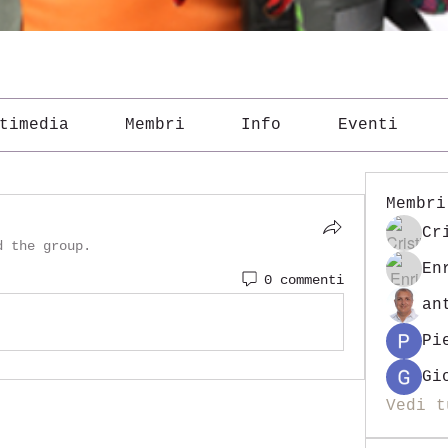
timedia
Membri
Info
Eventi
Membri
Cr
d the group.
En
0 commenti
an
Pi
Gi
Vedi t