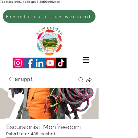
71d4f4c7-b901-4885-ab93-38f99c6524cc
Prenota ora il tuo weekend
Gruppi
Escursionisti Monfreedom
Pubblico
·
438 membri