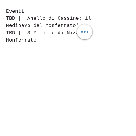
Eventi
TBD | 'Anello di Cassine: il
Medioevo del Monferrato'
TBD | 'S.Michele di Nizza
Monferrato '
Visualizza tutti gli eventi
del gruppo
Piazza Mentana n. 5
15121 Alessandria
Tel.
347 7568251
© 2018 by SportInProgress Srls