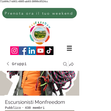
71d4f4c7-b901-4885-ab93-38f99c6524cc
Prenota ora il tuo weekend
Gruppi
Escursionisti Monfreedom
Pubblico
·
438 membri