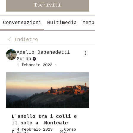
Iscriviti
Conversazioni
Multimedia
Membri
Indietro
Adelio Debenedetti
Guida
1 febbraio 2023
·
L'anello tra i colli e 
il sole a  Monleale
4 febbraio 2023 
Corso 