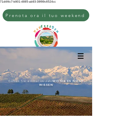
71d4f4c7-b901-4885-ab93-38f99c6524cc
Prenota ora il tuo weekend
Gehen Sie einmal im Jahr
WO SIE ES NICHT
WISSEN