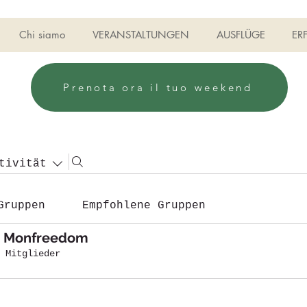
Chi siamo
VERANSTALTUNGEN
AUSFLÜGE
ER
Prenota ora il tuo weekend
tivität
Gruppen
Empfohlene Gruppen
ti Monfreedom
 Mitglieder