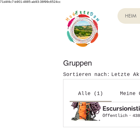
71d4f4c7-b901-4885-ab93-38f99c6524cc
HEIM
Gruppen
Sortieren nach:
Letzte Ak
Alle (1)
Meine 
Escursionis
Öffentlich
·
438