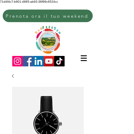
71d4f4c7-b901-4885-ab93-38f99c6524cc
Prenota ora il tuo weekend