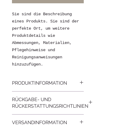
Sie sind die Beschreibung 
eines Produkts. Sie sind der 
perfekte Ort, um weitere 
Produktdetails wie 
Abmessungen, Materialien, 
Pflegehinweise und 
Reinigungsanweisungen 
hinzuzufügen.
PRODUKTINFORMATION
Dies sind die Details eines
RÜCKGABE- UND
Produkts. Sie sind der
RÜCKERSTATTUNGSRICHTLINIEN
perfekte Ort, um weitere
Produktinformationen wie
Dies sind die Regeln für
Abmessungen, Materialien,
VERSANDINFORMATION
Rückerstattungen und
Pflegehinweise und
Rückgaben. Sie sind der
Reinigungsanweisungen
Dies sind die