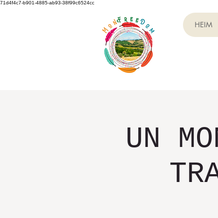
71d4f4c7-b901-4885-ab93-38f99c6524cc
HEIM
UN MO
TR