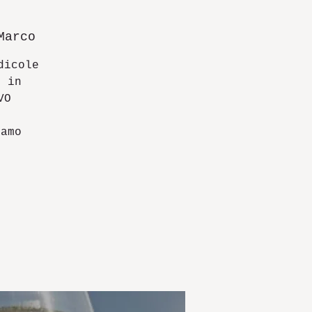
Marco
dicole
o in
VO
iamo