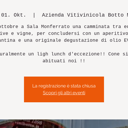
 01. Okt.
  |  
Azienda Vitivinicola Botto 
ottobre a Sala Monferrato una camminata tra e
ive e vigne, per concludersi con un aperitiv
antina e una originale degustazione di olio E
uralmente un ligh lunch d'eccezione!! Cone s
abituati noi !!
La registrazione è stata chiusa
Scopri gli altri eventi