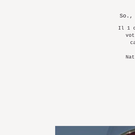
So.,
Il 1 
vot
c
Nat