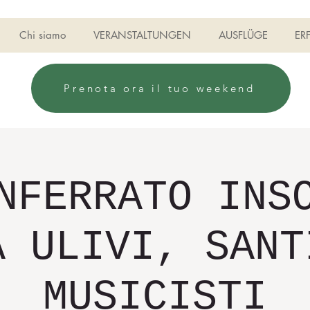
Chi siamo
VERANSTALTUNGEN
AUSFLÜGE
ER
Prenota ora il tuo weekend
NFERRATO INS
A ULIVI, SANT
MUSICISTI