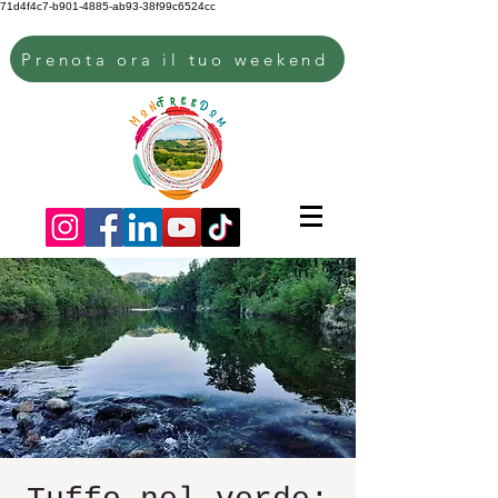
71d4f4c7-b901-4885-ab93-38f99c6524cc
Prenota ora il tuo weekend