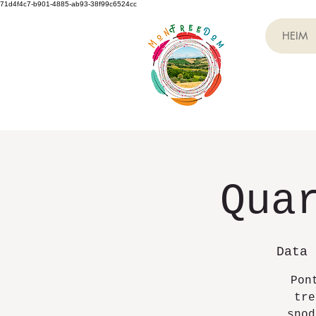
71d4f4c7-b901-4885-ab93-38f99c6524cc
HEIM
Qua
Data 
Pon
tre
snod