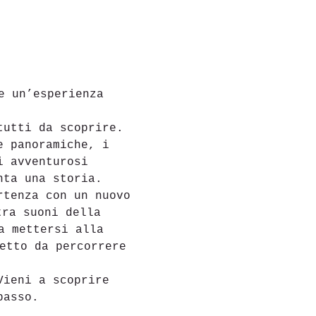
e un’esperienza 
tutti da scoprire. 
e panoramiche, i 
i avventurosi 
nta una storia.
rtenza con un nuovo 
tra suoni della 
a mettersi alla 
etto da percorrere 
Vieni a scoprire 
passo.