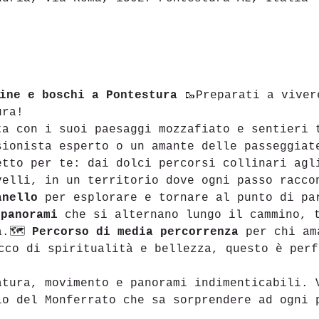
ine e boschi a Pontestura
 🥾Preparati a viver
ura!
ta con i suoi paesaggi mozzafiato e sentieri 
sionista esperto o un amante delle passeggiat
etto per te: dai dolci percorsi collinari agl
velli, in un territorio dove ogni passo racco
anello
 per esplorare e tornare al punto di pa
 panorami
 che si alternano lungo il cammino, 
a.🗺 
Percorso di media percorrenza
 per chi am
cco di spiritualità e bellezza, questo è perf
atura, movimento e panorami indimenticabili. 
lo del Monferrato che sa sorprendere ad ogni 