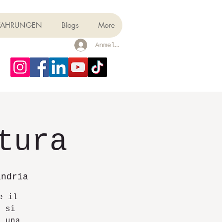
FAHRUNGEN
Blogs
More
Anmelden
tura
andria
e il
e si
e una