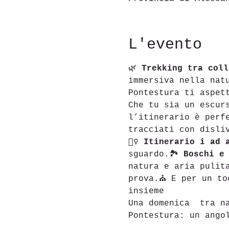
L'evento
🌿 
Trekking tra coll
immersiva nella nat
Pontestura ti aspet
Che tu sia un escur
l’itinerario è perf
tracciati con disli
🚶‍♀️ 
Itinerario i ad 
sguardo.🏞 
Boschi e
natura e aria pulit
prova.⛪ E per un to
insieme 
Una domenica  tra n
Pontestura: un ango