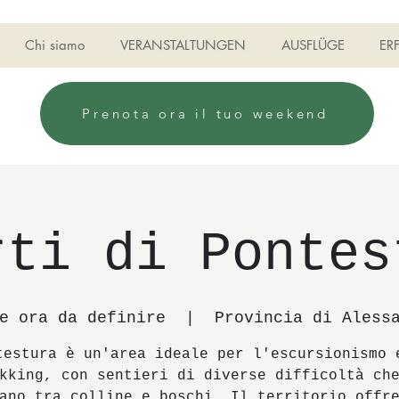
Chi siamo
VERANSTALTUNGEN
AUSFLÜGE
ER
Prenota ora il tuo weekend
rti di Pontes
e ora da definire
  |  
Provincia di Aless
testura è un'area ideale per l'escursionismo 
kking, con sentieri di diverse difficoltà ch
ano tra colline e boschi. Il territorio offr