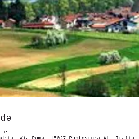
ede
ire
ndria, Via Roma, 15027 Pontestura AL, Italia