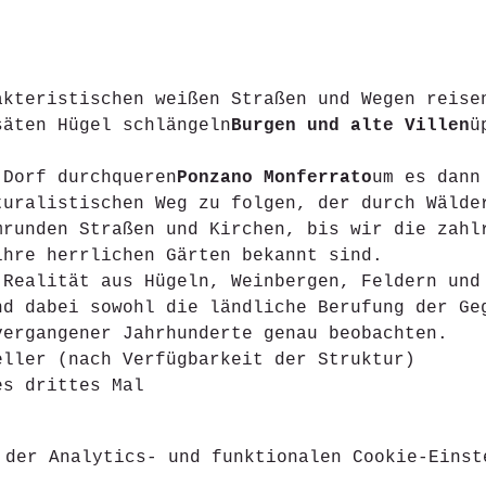
akteristischen weißen Straßen und Wegen reise
säten Hügel schlängeln
Burgen und alte Villen
ü
 Dorf durchqueren
Ponzano Monferrato
um es dann
turalistischen Weg zu folgen, der durch Wälde
mrunden Straßen und Kirchen, bis wir die zahl
ihre herrlichen Gärten bekannt sind.
 Realität aus Hügeln, Weinbergen, Feldern und
nd dabei sowohl die ländliche Berufung der Ge
vergangener Jahrhunderte genau beobachten.
eller (nach Verfügbarkeit der Struktur)
es drittes Mal 
 der Analytics- und funktionalen Cookie-Einst