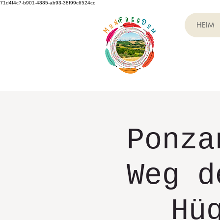
71d4f4c7-b901-4885-ab93-38f99c6524cc
HEIM
Ponza
Weg d
Hü