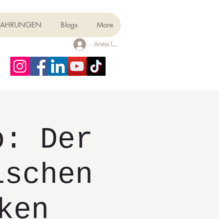
FAHRUNGEN
Blogs
More
Anmelden
o: Der
ischen
ken