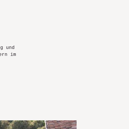
eg und
ern im