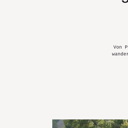
Von P
wande