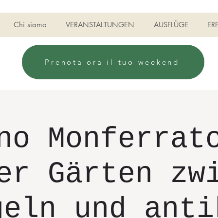
Chi siamo
VERANSTALTUNGEN
AUSFLÜGE
ER
Prenota ora il tuo weekend
no Monferrat
er Gärten zw
geln und anti