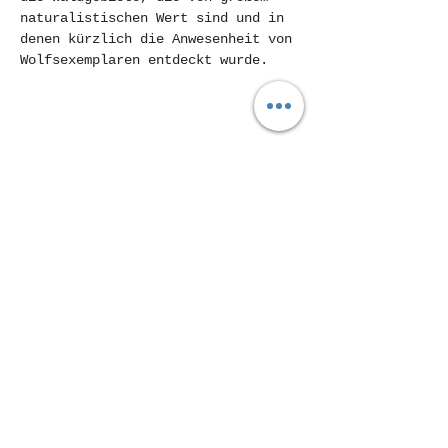
naturalistischen Wert sind und in 
denen kürzlich die Anwesenheit von 
Wolfsexemplaren entdeckt wurde.
Condividi questo evento
Piazza Mentana Nr. 5
15121 Alexandria
Tel.
347 7568251