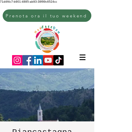
71d4f4c7-b901-4885-ab93-38f99c6524cc
Prenota ora il tuo weekend