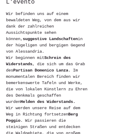
L'evento
Wir befinden uns auf einem 
bewaldeten Weg, von dem aus wir 
dank der zahlreichen 
Aussichtspunkte sehen 
können,
suggestive Landschaften
in 
der hügeligen und bergigen Gegend 
von Alessandria.
Wir beginnen mit
Schrein des 
Widerstands
, die sich um das Grab 
des
Partisan Domenico Lanza
. Im 
monumentalen Bereich finden wir 
bemerkenswerte Tafeln und Werke, 
die von lokalen Künstlern zu Ehren 
des Denkmals geschaffen 
wurden
Helden des Widerstands.
Wir werden unsere Reise auf dem 
Weg in Richtung fortsetzen
Berg 
Poggio
. Wir passieren die 
steinigen Straßen und entdecken 
die Waldgebiete, die von großem 