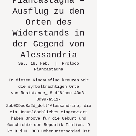
Piancastagna –
Ausflug zu den
Orten des
Widerstands in
der Gegend von
Alessandria
Sa., 18. Feb.
  |  
Proloco
Piancastagna
In diesem Ringausflug kreuzen wir
die symbolträchtigen Orte
von Resistance_ 8 df6fbcc-43d3-
3d99-a511-
2eb009ed8a2d_dell'Alessandrino, die
ein Unauslöschliches eingraviert
haben Groove für die Geburt und
Geschichte der Republik Italien. 9
km ü.d.M. 300 Höhenunterschied Ost