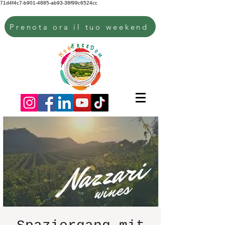
71d4f4c7-b901-4885-ab93-38f99c6524cc
Prenota ora il tuo weekend