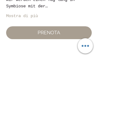
Symbiose mit der…
Mostra di più
PRENOTA
Condividi questo evento
Piazza Mentana Nr. 5
15121 Alexandria
Tel.
347 7568251