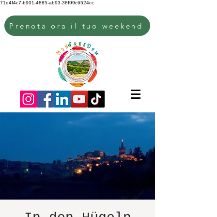
71d4f4c7-b901-4885-ab93-38f99c6524cc
Prenota ora il tuo weekend