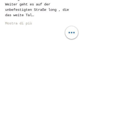
Weiter geht es auf der 
unbefestigten Straße long , die 
das weite Tal…
Mostra di più
Condividi questo evento
Piazza Mentana Nr. 5
15121 Alexandria
Tel.
347 7568251