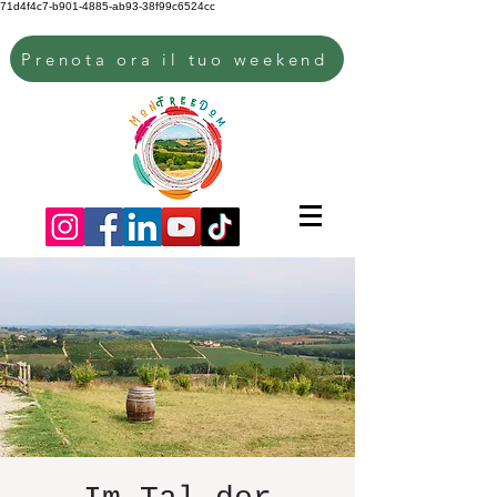
71d4f4c7-b901-4885-ab93-38f99c6524cc
Prenota ora il tuo weekend