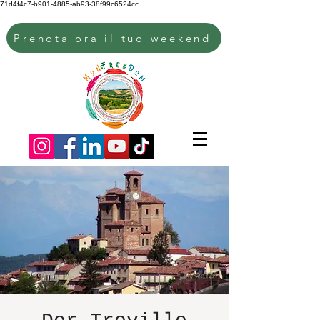
71d4f4c7-b901-4885-ab93-38f99c6524cc
Prenota ora il tuo weekend