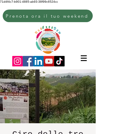
71d4f4c7-b901-4885-ab93-38f99c6524cc
Prenota ora il tuo weekend