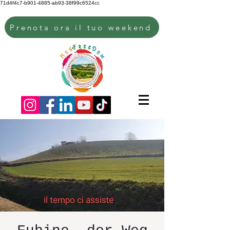
71d4f4c7-b901-4885-ab93-38f99c6524cc
Prenota ora il tuo weekend