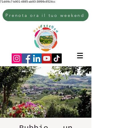
71d4f4c7-b901-4885-ab93-38f99c6524cc
Prenota ora il tuo weekend