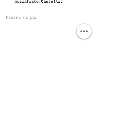
mozzafiato.
Castelli:
Mostra di più
Condividi questo evento
Piazza Mentana Nr. 5
15121 Alexandria
Tel.
347 7568251
© 2018 by ASD Aessedi.