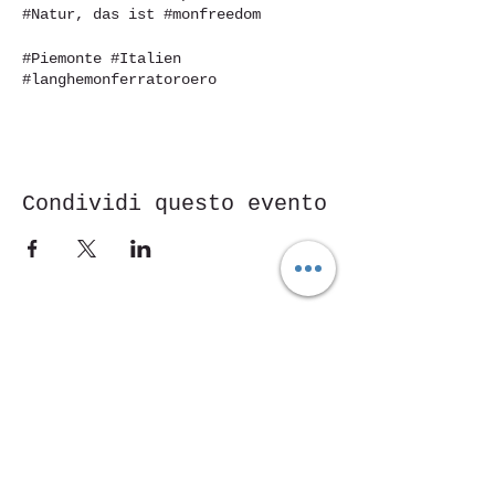
#Natur, das ist #monfreedom
#Piemonte #Italien
#langhemonferratoroero
#antoscosmesi #Schönheit #Weinberge
#patrimoniounesco #collineunesco
#unesco-Worterbe #Natur #Essen
##Wein #Weinliebhaber #Weinprobe
#Weinliebhaber #instawine
Condividi questo evento
Piazza Mentana Nr. 5
15121 Alexandria
Tel.
347 7568251