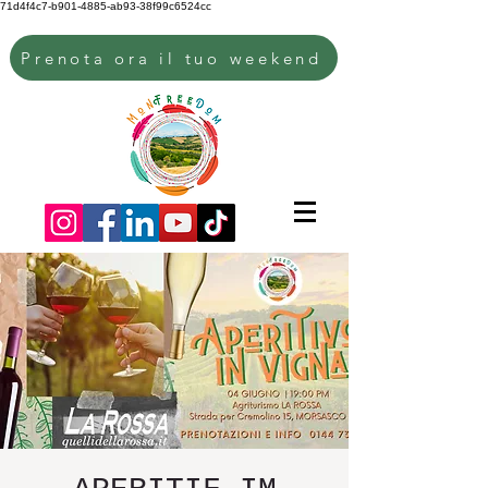
71d4f4c7-b901-4885-ab93-38f99c6524cc
Prenota ora il tuo weekend