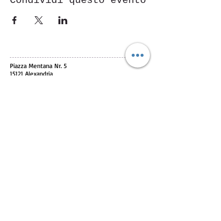
Condividi questo evento
Piazza Mentana Nr. 5
15121 Alexandria
Tel.
347 7568251
© 2018 by ASD Aessedi.
Stolz erstellt mit
Wix.com