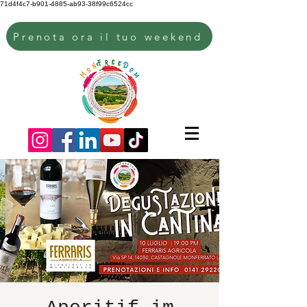
71d4f4c7-b901-4885-ab93-38f99c6524cc
Prenota ora il tuo weekend