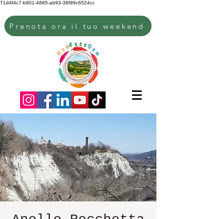
71d4f4c7-b901-4885-ab93-38f99c6524cc
Prenota ora il tuo weekend