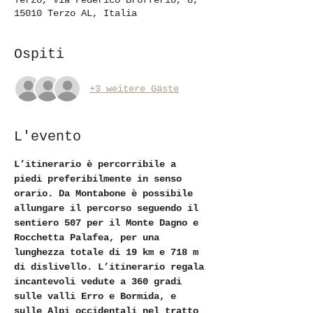
Terzo, Via Federico Brofferio, 8,
15010 Terzo AL, Italia
Ospiti
+3 weitere Gäste
L'evento
L’itinerario è percorribile a 
piedi preferibilmente in senso 
orario. Da Montabone è possibile 
allungare il percorso seguendo il 
sentiero 507 per il Monte Dagno e 
Rocchetta Palafea, per una 
lunghezza totale di 19 km e 718 m 
di dislivello. L’itinerario regala 
incantevoli vedute a 360 gradi 
sulle valli Erro e Bormida, e 
sulle Alpi occidentali nel tratto 