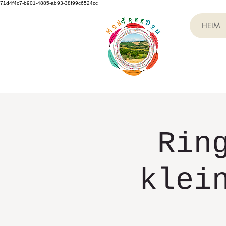
71d4f4c7-b901-4885-ab93-38f99c6524cc
HEIM
Rin
klei