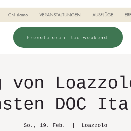
Chi siamo
VERANSTALTUNGEN
AUSFLÜGE
ER
Prenota ora il tuo weekend
g von Loazzol
nsten DOC Ita
So., 19. Feb.
  |  
Loazzolo