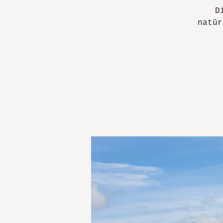
D
natür