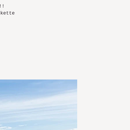
!!
gkette