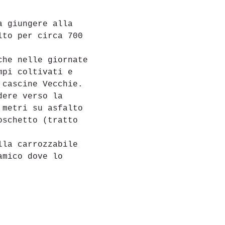
a giungere alla 
lto per circa 700 
che nelle giornate 
mpi coltivati e 
cascine Vecchie.

dere verso la 
 metri su asfalto 
oschetto (tratto 
lla carrozzabile 
amico dove lo 