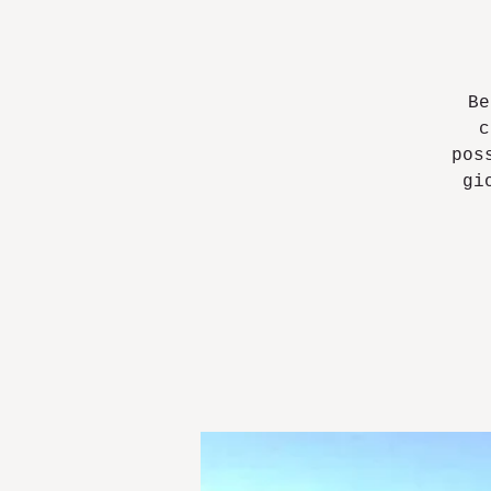
Be
c
pos
gi