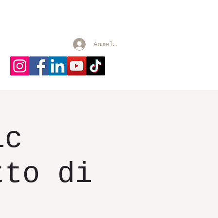
FAHRUNGEN
Blogs
More
Anmelden
ic
tto di