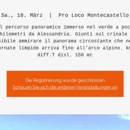
Sa., 18. März
  |  
Pro Loco Montecastello
l percorso panoramico immerso nel verde a po
hilometri da Alessandria. Giunti sul crinale
sibile ammirare il panorama circostante che n
ornate limpide arriva fino all’arco alpino. k
Die Registrierung wurde geschlossen
Schauen Sie sich die anderen Veranstaltungen an