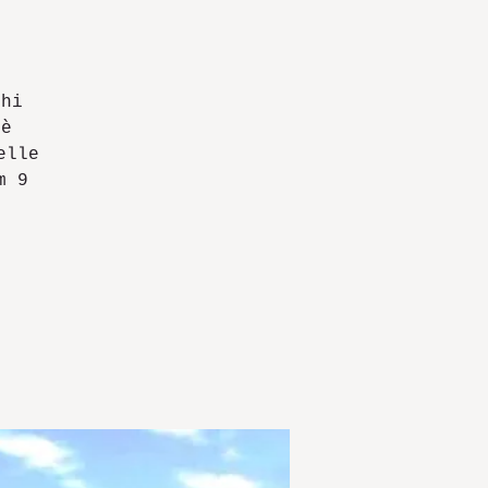
chi
 è
elle
m 9