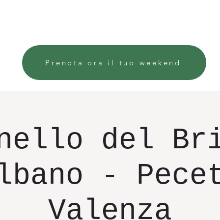
Chi siamo
VERANSTALTUNGEN
AUSFLÜGE
ER
Prenota ora il tuo weekend
nello del Br
lbano - Pece
Valenza