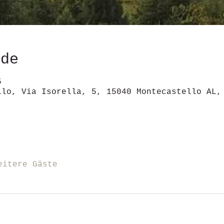
ede
5
llo, Via Isorella, 5, 15040 Montecastello AL,
eitere Gäste