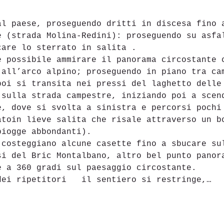
al paese, proseguendo dritti in discesa fino 
e (strada Molina-Redini): proseguendo su asfa
are lo sterrato in salita .

è possibile ammirare il panorama circostante 
 all’arco alpino; proseguendo in piano tra ca
poi si transita nei pressi del laghetto delle 
 sulla strada campestre, iniziando poi a scen
e, dove si svolta a sinistra e percorsi pochi
atoin lieve salita che risale attraverso un b
iogge abbondanti).

 costeggiano alcune casette fino a sbucare su
si del Bric Montalbano, altro bel punto panor
 a 360 gradi sul paesaggio circostante.

dei ripetitori   il sentiero si restringe,…