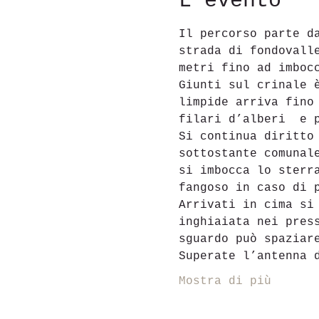
L'evento
Il percorso parte d
strada di fondovall
metri fino ad imbocc
Giunti sul crinale 
limpide arriva fino
filari d’alberi  e 
Si continua diritto
sottostante comunal
si imbocca lo sterr
fangoso in caso di p
Arrivati in cima si
inghiaiata nei pres
sguardo può spaziare
Superate l’antenna 
Mostra di più