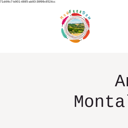
71d4f4c7-b901-4885-ab93-38f99c6524cc
HEIM
A
Monta