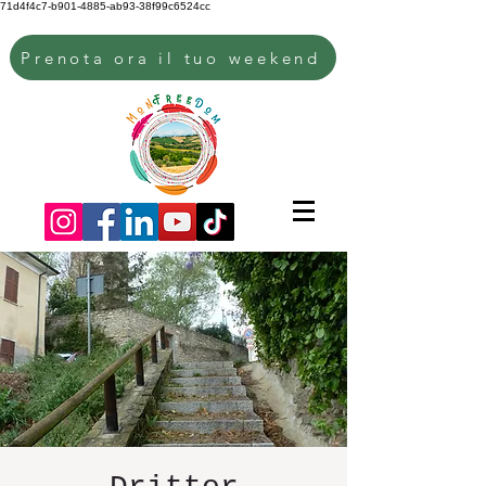
71d4f4c7-b901-4885-ab93-38f99c6524cc
Prenota ora il tuo weekend