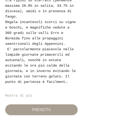
tra ripidi su sterrato (pendenza 
massima 26.6% in salita, 34.7% in 
discesa), umidi o in presenza di 
fango. 
Regala incantevoli scorci su vigne 
e boschi, e magnifiche vedute a 
360 gradi sulle valli Erro e 
Bormida fino alle propaggini 
seentrionali degli Appennini.
 E’ parcolarmente piacevole nelle 
limpide giornate primaverili ed 
autunnali, nonchè in estate 
evitando le ore più calde della 
giornata, e in inverno evitando le 
giornate con terreno gelato. Il 
punto di partenza è facilment…
Mostra di più
PRENOTA